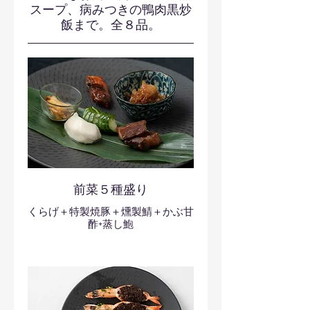
スープ、病みつきの鴨肉黒炒
飯まで。全８品。
前菜５種盛り
くらげ＋特製焼豚＋燻製鯖＋かぶ甘
酢+蒸し鮑