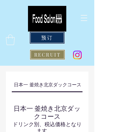
预订
RECRUIT
日本一 釜焼き北京ダックコース
錦鯉（和食）コース
日本一 釜焼き北京ダッ
クコース
ドリンク別、税込価格となり
ます。