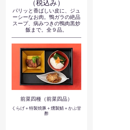
（税込み）
パリッと香ばしい皮に、ジュ
ーシーなお肉。鴨ガラの絶品
スープ、病みつきの鴨肉黒炒
飯まで。全９品。
前菜四種（前菜四品）
くらげ＋特製焼豚＋燻製鯖＋かぶ甘
酢