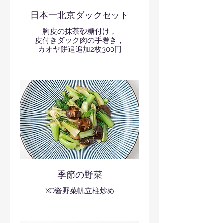
日本一北京ダックセット
胸皮の抹茶砂糖付け，
皮付きダック肉の手巻き，
カオヤ餅追追加2枚300円
季節の野菜
XO酱野菜帆立柱炒め