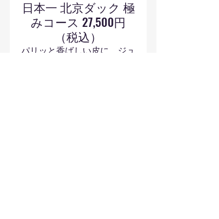
日本一 北京ダック 極
みコース 27,500円
（税込）
パリッと香ばしい皮に、ジュ
ーシーなお肉。鴨ガラの絶品
スープ、病みつきの鴨肉黒炒
飯まで。全9品。
前菜５種盛り
くらげ＋特製焼豚＋燻製鯖＋かぶ甘