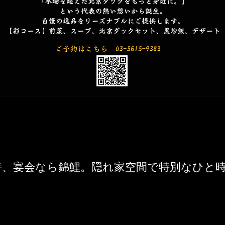
待、宴会なら錦鯉。隠れ家空間で特別なひと