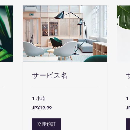
サービス名
1 小時
1
19.99
19
JP¥19.99
J
日
日
元
元
立即預訂