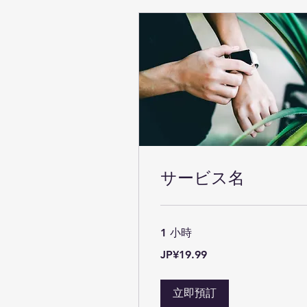
サービス名
1 小時
19.99
JP¥19.99
日
元
立即預訂