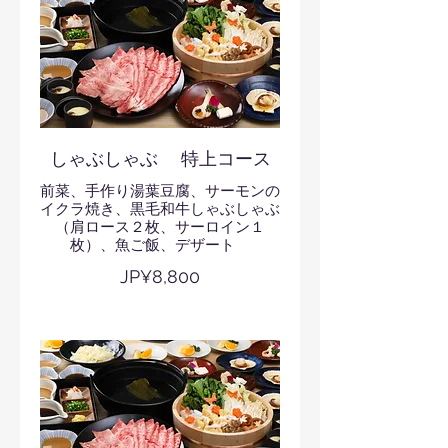
しゃぶしゃぶ 特上コース
前菜、手作り湯葉豆腐、サーモンの
イクラ焼き、黒毛和牛しゃぶしゃぶ
（肩ロース２枚、サーロイン１
枚）、魚ご飯、デザート
JP¥8,800