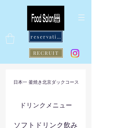
reservation
RECRUIT
日本一 釜焼き北京ダックコース
錦鯉（和食）コース
ドリンクメニュー
ソフトドリンク飲み