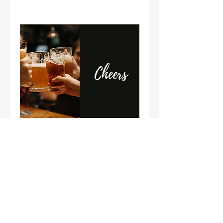
アルコール飲み放題
ビール、焼酎、ウイスキー、日本
酒、紹興酒。（商品入荷状況により
変更ございます）
※写真はイメージです。
¥2,750